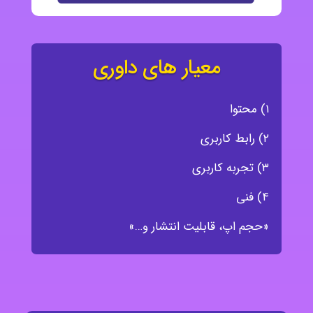
معیار های داوری
۱) محتوا
۲) رابط کاربری
۳) تجربه کاربری
۴) فنی
«حجم اپ، قابلیت انتشار و…»